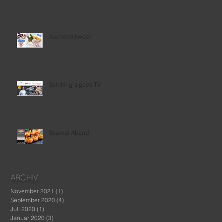
Aschermittwoch
Schilling´s goes TV
Scampi Abend
ARCHIV
November 2021
(1)
1 Beitrag
September 2020
(4)
4 Beiträge
Juli 2020
(1)
1 Beitrag
Januar 2020
(3)
3 Beiträge