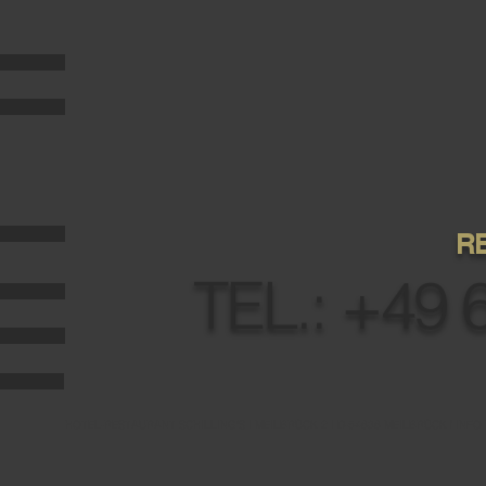
GENIESSEN IST
RE
TEL.: +49 
HOTEL-RESTAURANT SCHILLING'S I MEILBRÜCK 2 I D-54636 MEILBRÜCK i IN