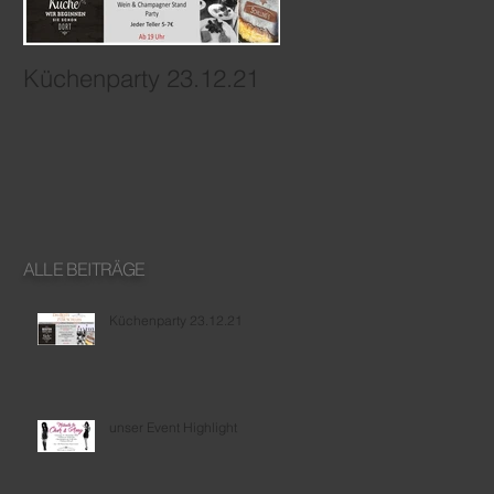
Küchenparty 23.12.21
unser Event Highlig
ALLE BEITRÄGE
Küchenparty 23.12.21
unser Event Highlight