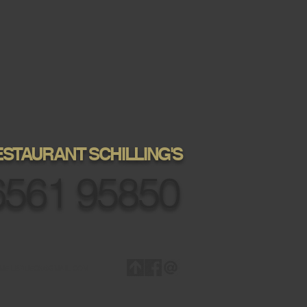
 EINE KUNST."
Francois de la Rochefoucauld
STAURANT SCHILLING'S
6561 95850
FO.MEILBRUECK@GMAIL.COM