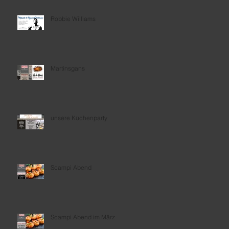
Robbie Williams
Martinsgans
unsere Küchenparty
Scampi Abend
Scampi Abend im März