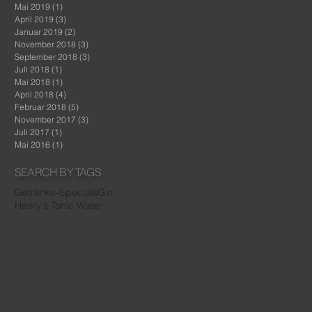
Mai 2019
(1)
1 Beitrag
April 2019
(3)
3 Beiträge
Januar 2019
(2)
2 Beiträge
November 2018
(3)
3 Beiträge
September 2018
(3)
3 Beiträge
Juli 2018
(1)
1 Beitrag
Mai 2018
(1)
1 Beitrag
April 2018
(4)
4 Beiträge
Februar 2018
(5)
5 Beiträge
November 2017
(3)
3 Beiträge
Juli 2017
(1)
1 Beitrag
Mai 2016
(1)
1 Beitrag
SEARCH BY TAGS
Getränke-Specials
Gin
Henry's Tonic Water
DESIGNED BY APIS
IN BEDÜRFNIS.