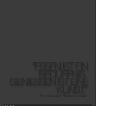
"ESSEN IST EIN
BEDÜRFNIS.
GENIESSEN IST EINE
KUNST."
Francois de la Rochefoucauld
EVENTS
TEAM