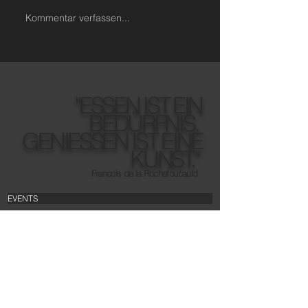
Kommentar verfassen...
"ESSEN IST EIN
BEDÜRFNIS.
GENIESSEN IST EINE
KUNST."
Francois de la Rochefoucauld
EVENTS
TEAM
PARTNER
JOBS