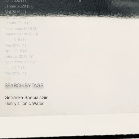
Juli 2020
(1)
1 Beitrag
Januar 2020
(3)
3 Beiträge
Mai 2019
(1)
1 Beitrag
April 2019
(3)
3 Beiträge
Januar 2019
(2)
2 Beiträge
November 2018
(3)
3 Beiträge
September 2018
(3)
3 Beiträge
Juli 2018
(1)
1 Beitrag
Mai 2018
(1)
1 Beitrag
April 2018
(4)
4 Beiträge
Februar 2018
(5)
5 Beiträge
November 2017
(3)
3 Beiträge
Juli 2017
(1)
1 Beitrag
Mai 2016
(1)
1 Beitrag
SEARCH BY TAGS
Getränke-Specials
Gin
Henry's Tonic Water