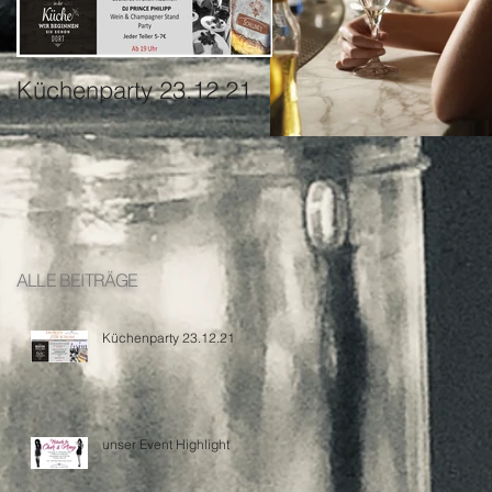
Küchenparty 23.12.21
unser Event Highligh
ALLE BEITRÄGE
Küchenparty 23.12.21
unser Event Highlight