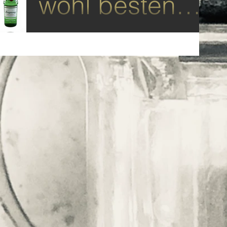
wohl besten
Gin's aus der
KONTAKT
Region...