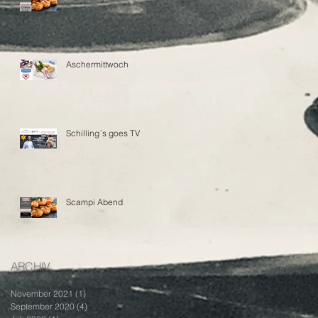
Aschermittwoch
Schilling´s goes TV
Scampi Abend
ARCHIV
November 2021
(1)
1 Beitrag
September 2020
(4)
4 Beiträge