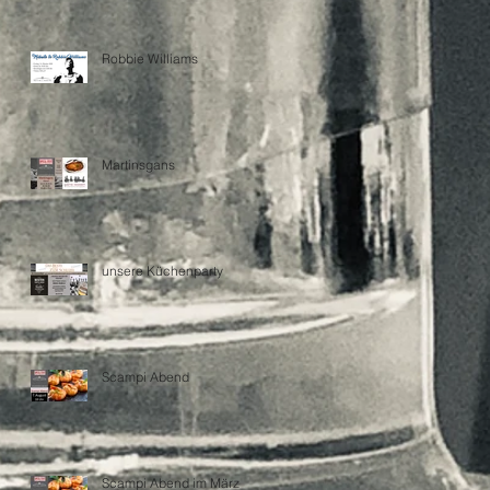
Robbie Williams
Martinsgans
unsere Küchenparty
Scampi Abend
Scampi Abend im März