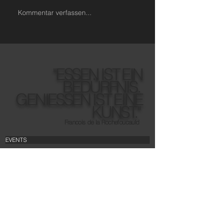
Kommentar verfassen...
"ESSEN IST EIN
BEDÜRFNIS.
GENIESSEN IST EINE
KUNST."
Francois de la Rochefoucauld
EVENTS
TEAM
PARTNER
JOBS