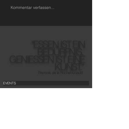
Kommentar verfassen...
"ESSEN IST EIN
BEDÜRFNIS.
GENIESSEN IST EINE
KUNST."
Francois de la Rochefoucauld
EVENTS
TEAM
PARTNER
JOBS