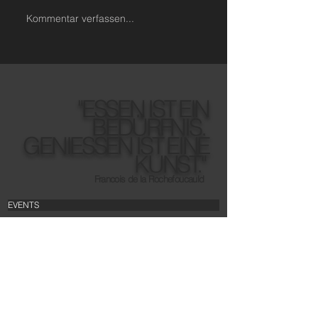
Kommentar verfassen...
"ESSEN IST EIN
BEDÜRFNIS.
GENIESSEN IST EINE
KUNST."
Francois de la Rochefoucauld
EVENTS
TEAM
PARTNER
JOBS