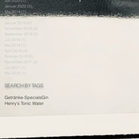
Juli 2020
(1)
1 Beitrag
Januar 2020
(3)
3 Beiträge
Mai 2019
(1)
1 Beitrag
April 2019
(3)
3 Beiträge
Januar 2019
(2)
2 Beiträge
November 2018
(3)
3 Beiträge
September 2018
(3)
3 Beiträge
Juli 2018
(1)
1 Beitrag
Mai 2018
(1)
1 Beitrag
April 2018
(4)
4 Beiträge
Februar 2018
(5)
5 Beiträge
November 2017
(3)
3 Beiträge
Juli 2017
(1)
1 Beitrag
Mai 2016
(1)
1 Beitrag
SEARCH BY TAGS
Getränke-Specials
Gin
Henry's Tonic Water