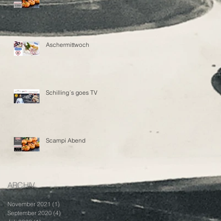
Aschermittwoch
Schilling´s goes TV
Scampi Abend
ARCHIV
November 2021
(1)
1 Beitrag
September 2020
(4)
4 Beiträge