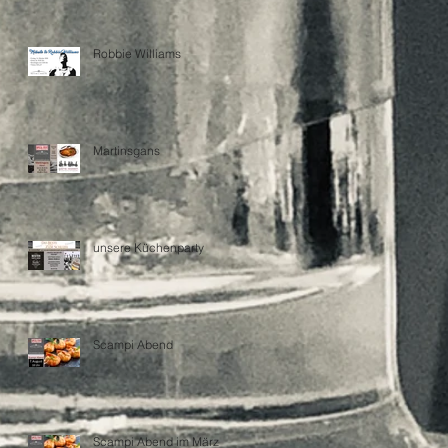
Robbie Williams
Martinsgans
unsere Küchenparty
Scampi Abend
Scampi Abend im März