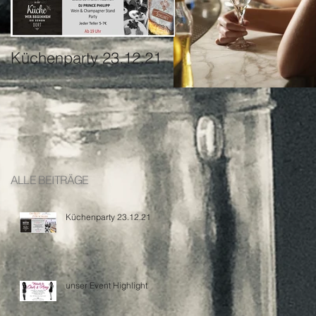
Küchenparty 23.12.21
unser Event Highligh
ALLE BEITRÄGE
Küchenparty 23.12.21
unser Event Highlight