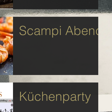
Scampi Abend
Küchenparty