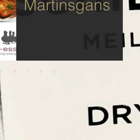
Martinsgans
1
2
3
4